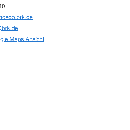
40
vndsob.brk.de
@brk.de
ogle Maps Ansicht