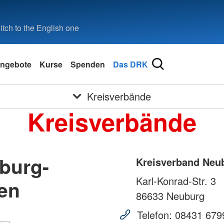
tch to the English one
ngebote
Kurse
Spenden
Das DRK
Kreisverbände
Kreisverbände
burg-
Kreisverband Neu
Karl-Konrad-Str. 3
en
86633
Neuburg
Telefon:
08431 679