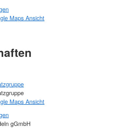
ngen
ogle Maps Ansicht
haften
atzgruppe
atzgruppe
ogle Maps Ansicht
ngen
deln gGmbH