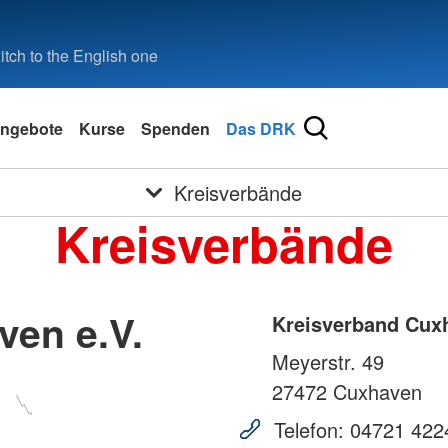
tch to the English one
ngebote
Kurse
Spenden
Das DRK
Kreisverbände
Kreisverbände
ven e.V.
Kreisverband Cuxh
Meyerstr. 49
27472
Cuxhaven
Telefon:
04721 422