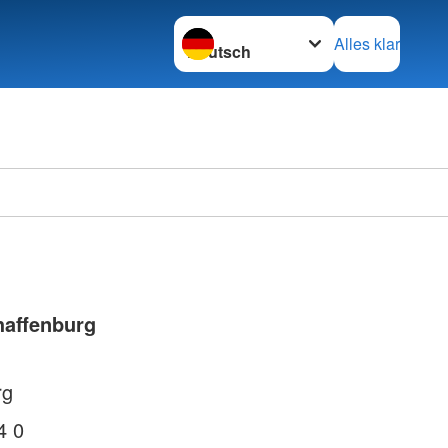
Sprache wechseln zu
Alles klar
haffenburg
rg
4 0