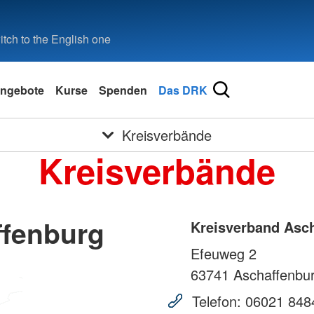
tch to the English one
ngebote
Kurse
Spenden
Das DRK
Kreisverbände
Kreisverbände
ffenburg
Kreisverband Asc
Efeuweg 2
63741
Aschaffenbu
Telefon:
06021 848