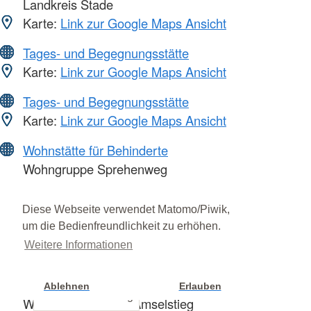
Landkreis Stade
Karte:
Link zur Google Maps Ansicht
Tages- und Begegnungsstätte
Karte:
Link zur Google Maps Ansicht
Tages- und Begegnungsstätte
Karte:
Link zur Google Maps Ansicht
Wohnstätte für Behinderte
Wohngruppe Sprehenweg
Karte:
Link zur Google Maps Ansicht
Diese Webseite verwendet Matomo/Piwik,
Wohnstätte für Behinderte
um die Bedienfreundlichkeit zu erhöhen.
Wohngruppe Akazienweg
Weitere Informationen
Karte:
Link zur Google Maps Ansicht
Wohnstätte für Behinderte
Ablehnen
Erlauben
Cookie Einstellung
Wohngemeinschaft Amselstieg