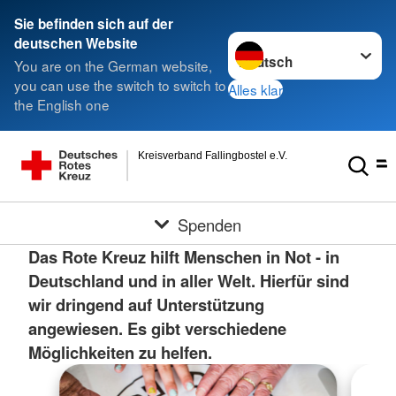
Sie befinden sich auf der
Sprache wechseln zu
deutschen Website
You are on the German website,
you can use the switch to switch to
Alles klar
the English one
Kreisverband Fallingbostel e.V.
Spenden
Das Rote Kreuz hilft Menschen in Not - in
Deutschland und in aller Welt. Hierfür sind
wir dringend auf Unterstützung
angewiesen. Es gibt verschiedene
Möglichkeiten zu helfen.