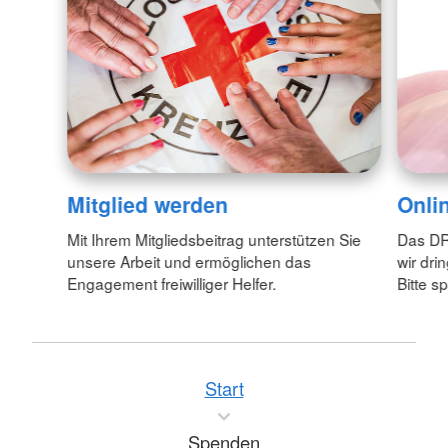
Mitglied werden
Onli
Mit Ihrem Mitgliedsbeitrag unterstützen Sie
Das DRK
unsere Arbeit und ermöglichen das
wir dri
Engagement freiwilliger Helfer.
Bitte s
Start
Spenden